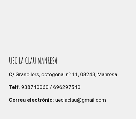
UEC LA CLAU MANRESA
C
/
Granollers, octogonal n
º
11, 08243, Manresa
Telf.
938740060 / 696297540
Correu electrònic:
ueclaclau@gmail.com